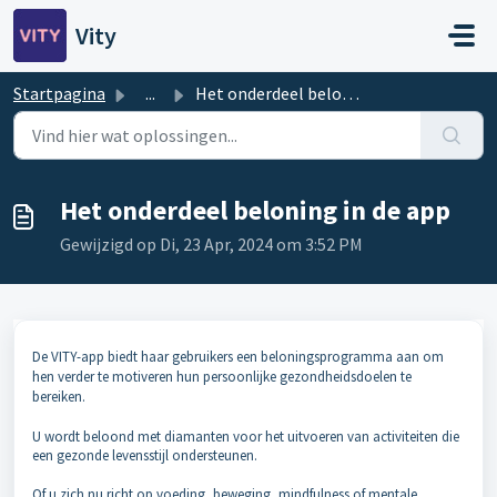
Doorgaan naar hoofdinhoud
Vity
Startpagina
...
Het onderdeel beloning in de app
Het onderdeel beloning in de app
Gewijzigd op Di, 23 Apr, 2024 om 3:52 PM
De VITY-app biedt haar gebruikers een beloningsprogramma aan om
hen verder te motiveren hun persoonlijke gezondheidsdoelen te
bereiken.
U wordt beloond met diamanten voor het uitvoeren van activiteiten die
een gezonde levensstijl ondersteunen.
Of u zich nu richt op voeding, beweging, mindfulness of mentale